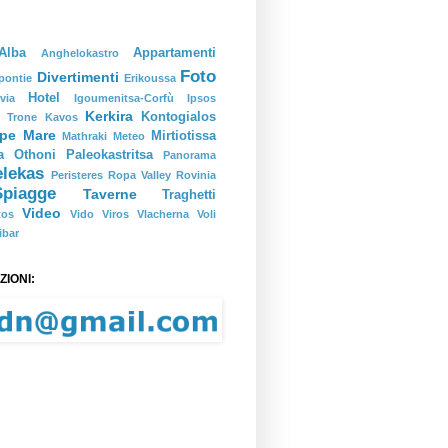
Alba
Appartamenti
Anghelokastro
Foto
Divertimenti
pontie
Erikoussa
Hotel
via
Igoumenitsa-Corfù
Ipsos
Kerkira
Kontogialos
r Trone
Kavos
pe
Mare
Mirtiotissa
Mathraki
Meteo
a
Othoni
Paleokastritsa
Panorama
elekas
Peristeres
Ropa Valley
Rovinia
Spiagge
Taverne
Traghetti
Video
tos
Vido
Viros
Vlacherna
Voli
ibar
IONI: