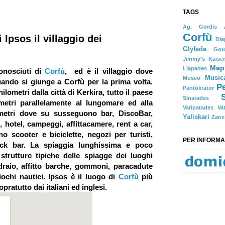
TAGS
Ag. Gordis
Corfù
Ipsos il villaggio dei
Dia
Glyfada
Gou
Jimmy's
Kaise
Map
Liapades
nosciuti di
Corfù
, ed è il villaggio dove
Music
Museo
uando si giunge a Corfù per la prima volta.
P
Pantokrator
ilometri dalla città di
Kerkira
, tutto il paese
Sinarades
metri parallelamente al lungomare ed alla
Varipatades
Va
lometri dove su susseguono bar, DiscoBar,
Yaliskari
Zanz
i, hotel, campeggi, affittacamere, rent a car,
ano scooter e biciclette, negozi per turisti,
PER INFORMAZ
ack bar. La spiaggia lunghissima e poco
strutture tipiche delle spiagge dei luoghi
 sdraio, affitto barche, gommoni, paracadute
giochi nautici. Ipsos è il luogo di
Corfù
più
pratutto dai italiani ed inglesi.