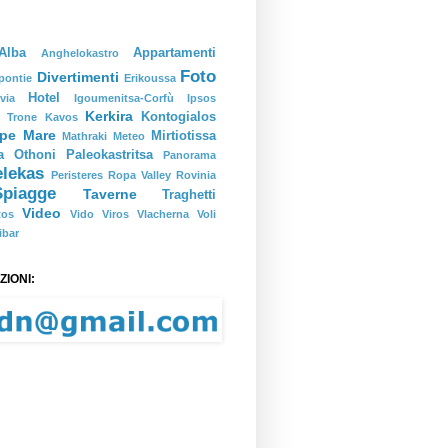
Alba
Appartamenti
Anghelokastro
Foto
Divertimenti
pontie
Erikoussa
Hotel
via
Igoumenitsa-Corfù
Ipsos
Kerkira
Kontogialos
r Trone
Kavos
pe
Mare
Mirtiotissa
Mathraki
Meteo
a
Othoni
Paleokastritsa
Panorama
elekas
Peristeres
Ropa Valley
Rovinia
Spiagge
Taverne
Traghetti
Video
tos
Vido
Viros
Vlacherna
Voli
ibar
IONI: