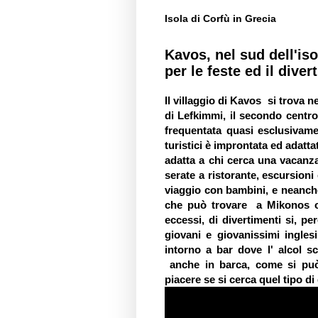
Isola di Corfù in Grecia
Kavos, nel sud dell'is
per le feste ed il dive
Il villaggio di
Kavos
si trova ne
di Lefkimmi, il secondo centro 
frequentata quasi esclusivamen
turistici è improntata ed adatta
adatta a chi cerca una vacanza 
serate a ristorante, escursioni
viaggio con bambini, e neanche
che può trovare a Mikonos o 
eccessi, di divertimenti si, pe
giovani e giovanissimi inglesi
intorno a bar dove l' alcol s
anche in barca, come si può
piacere se si cerca quel tipo di