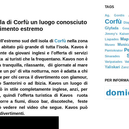
TAGS
Ag. Gordis
Corfù
ola di Corfù un luogo conosciuto
Dia
rtimento estremo
Glyfada
Gou
Jimmy's
Kaise
Map
Liapades
ll'estremo sud dell isola di
Corfù
nella zona
Music
Museo
abitato più grande di tutta l'isola. Kavos è
P
Pantokrator
te da giovani inglesi e l'offerta di servizi
Sinarades
ta ai turisti che la frequentano.
Kavos
non è
Varipatades
Va
tranquilla, rilassante, dii giornate al mare
Yaliskari
Zanz
 e un po' di vita notturna, non è adatta a chi
 per chi cerca il divertimento con glamour,
PER INFORMAZ
Santorini o ad Ibizia. Kavos un luogo di
rò in stile completamente inglese, anzi, per
, quindi l'offerta turistica di Kavos ruota
corre a fiumi, disco bar, discoteche, feste
 vedere nel video che segue. Kavos può
 divertimenti.